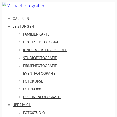
Skip
to
GALERIEN
content
LEISTUNGEN
FAMILIENKARTE
HOCHZEITSFOTOGRAFIE
KINDERGARTEN & SCHULE
STUDIOFOTOGRAFIE
FIRMENFOTOGRAFIE
EVENTFOTOGRAFIE
FOTOKURSE
FOTOBOXX
DROHNENFOTOGRAFIE
ÜBER MICH
FOTOSTUDIO