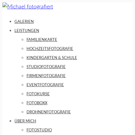
Skip
to
GALERIEN
content
LEISTUNGEN
FAMILIENKARTE
HOCHZEITSFOTOGRAFIE
KINDERGARTEN & SCHULE
STUDIOFOTOGRAFIE
FIRMENFOTOGRAFIE
EVENTFOTOGRAFIE
FOTOKURSE
FOTOBOXX
DROHNENFOTOGRAFIE
ÜBER MICH
FOTOSTUDIO