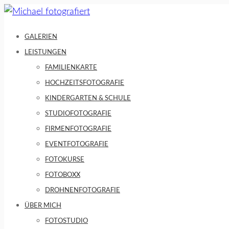
Skip
to
GALERIEN
content
LEISTUNGEN
FAMILIENKARTE
HOCHZEITSFOTOGRAFIE
KINDERGARTEN & SCHULE
STUDIOFOTOGRAFIE
FIRMENFOTOGRAFIE
EVENTFOTOGRAFIE
FOTOKURSE
FOTOBOXX
DROHNENFOTOGRAFIE
ÜBER MICH
FOTOSTUDIO